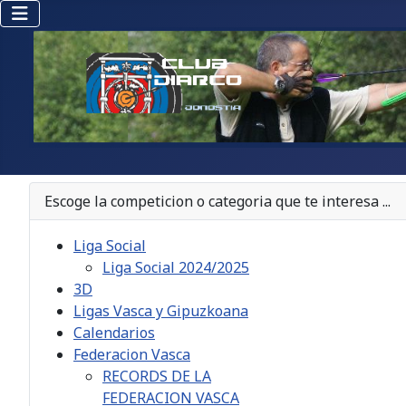
Escoge la competicion o categoria que te interesa ...
Liga Social
Liga Social 2024/2025
3D
Ligas Vasca y Gipuzkoana
Calendarios
Federacion Vasca
RECORDS DE LA
FEDERACION VASCA