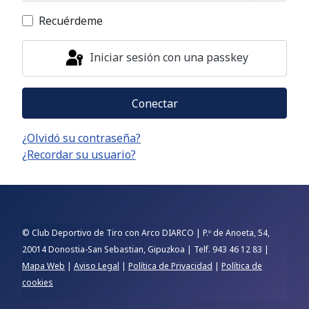
Mostrar
Recuérdeme
Iniciar sesión con una passkey
Conectar
¿Olvidó su contraseña?
¿Recordar su usuario?
© Club Deportivo de Tiro con Arco DIARCO | P.º de Anoeta, 54,
20014 Donostia-San Sebastian, Gipuzkoa | Telf. 943 46 12 83 |
Mapa Web
|
Aviso Legal
|
Política de Privacidad
|
Política de
cookies