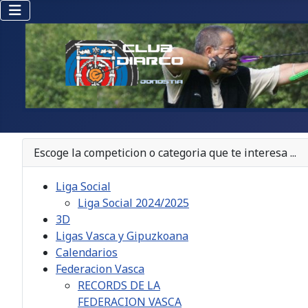
Escoge la competicion o categoria que te interesa ...
Liga Social
Liga Social 2024/2025
3D
Ligas Vasca y Gipuzkoana
Calendarios
Federacion Vasca
RECORDS DE LA
FEDERACION VASCA