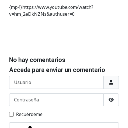
{mp4}https://www.youtube.com/watch?
v=hm_2eDkNZNs&authuser=0
No hay comentarios
Acceda para enviar un comentario
Usuario
Contraseña
Mostrar
Recuérdeme