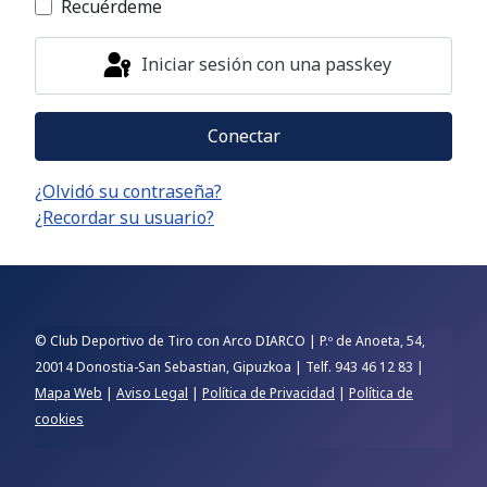
Recuérdeme
Iniciar sesión con una passkey
Conectar
¿Olvidó su contraseña?
¿Recordar su usuario?
© Club Deportivo de Tiro con Arco DIARCO | P.º de Anoeta, 54,
20014 Donostia-San Sebastian, Gipuzkoa | Telf. 943 46 12 83 |
Mapa Web
|
Aviso Legal
|
Política de Privacidad
|
Política de
cookies