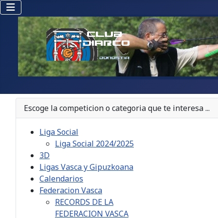
Escoge la competicion o categoria que te interesa ...
Liga Social
Liga Social 2024/2025
3D
Ligas Vasca y Gipuzkoana
Calendarios
Federacion Vasca
RECORDS DE LA
FEDERACION VASCA