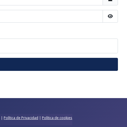
Mostrar
|
Política de Privacidad
|
Política de cookies