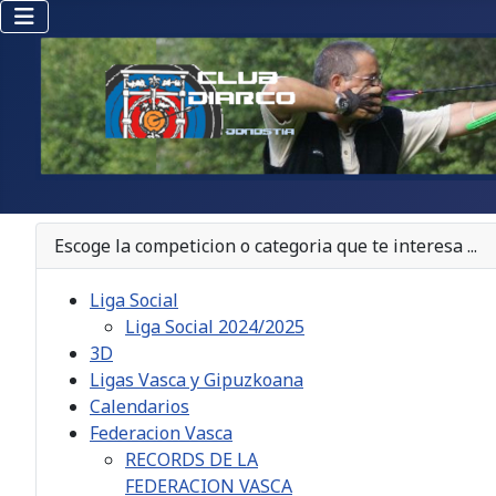
Escoge la competicion o categoria que te interesa ...
Liga Social
Liga Social 2024/2025
3D
Ligas Vasca y Gipuzkoana
Calendarios
Federacion Vasca
RECORDS DE LA
FEDERACION VASCA