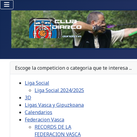
Escoge la competicion o categoria que te interesa ...
Liga Social
Liga Social 2024/2025
3D
Ligas Vasca y Gipuzkoana
Calendarios
Federacion Vasca
RECORDS DE LA
FEDERACION VASCA