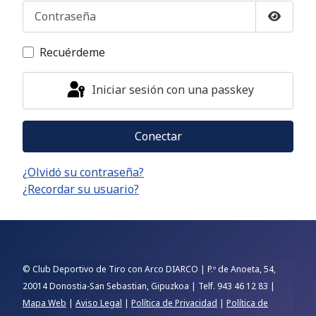
Contraseña
Mostrar
Recuérdeme
Iniciar sesión con una passkey
Conectar
¿Olvidó su contraseña?
¿Recordar su usuario?
© Club Deportivo de Tiro con Arco DIARCO | P.º de Anoeta, 54,
20014 Donostia-San Sebastian, Gipuzkoa | Telf. 943 46 12 83 |
Mapa Web
|
Aviso Legal
|
Política de Privacidad
|
Política de