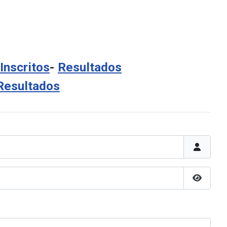
Inscritos
-
Resultados
Resultados
Mostrar