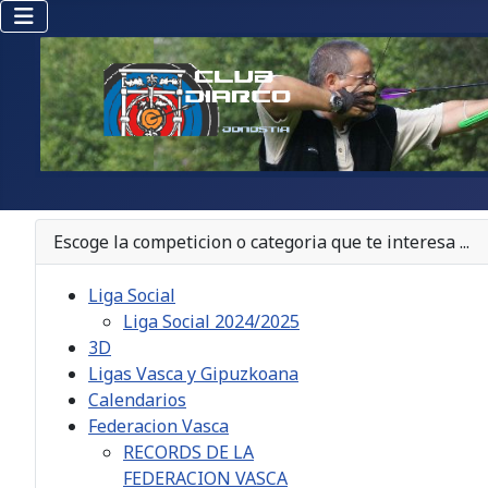
Escoge la competicion o categoria que te interesa ...
Liga Social
Liga Social 2024/2025
3D
Ligas Vasca y Gipuzkoana
Calendarios
Federacion Vasca
RECORDS DE LA
FEDERACION VASCA