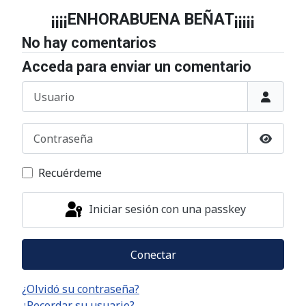
¡¡¡¡ENHORABUENA BEÑAT¡¡¡¡¡
No hay comentarios
Acceda para enviar un comentario
Usuario
Contraseña
Mostrar
Recuérdeme
Iniciar sesión con una passkey
Conectar
¿Olvidó su contraseña?
¿Recordar su usuario?