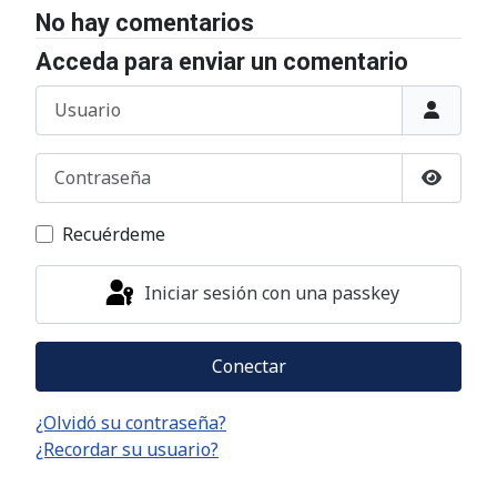
No hay comentarios
Acceda para enviar un comentario
Usuario
Contraseña
Mostrar
Recuérdeme
Iniciar sesión con una passkey
Conectar
¿Olvidó su contraseña?
¿Recordar su usuario?