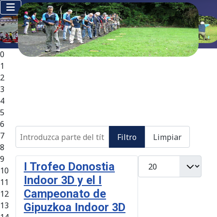
0
1
2
3
4
5
6
Introduzca parte del título
7
Filtro
Limpiar
8
9
Cantidad
I Trofeo Donostia
10
Indoor 3D y el I
11
Campeonato de
12
13
Gipuzkoa Indoor 3D