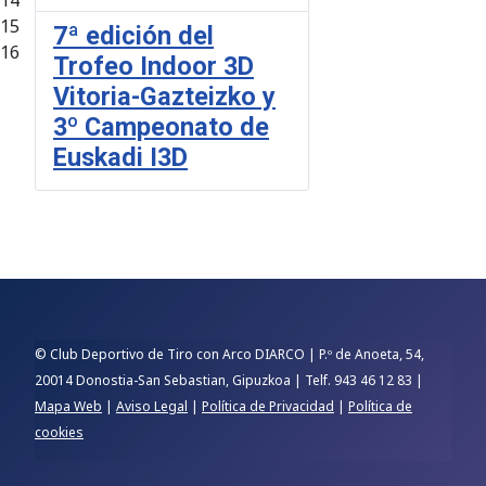
14
15
7ª edición del
16
Trofeo Indoor 3D
Vitoria-Gazteizko y
3º Campeonato de
Euskadi I3D
© Club Deportivo de Tiro con Arco DIARCO | P.º de Anoeta, 54,
20014 Donostia-San Sebastian, Gipuzkoa | Telf. 943 46 12 83 |
Mapa Web
|
Aviso Legal
|
Política de Privacidad
|
Política de
cookies